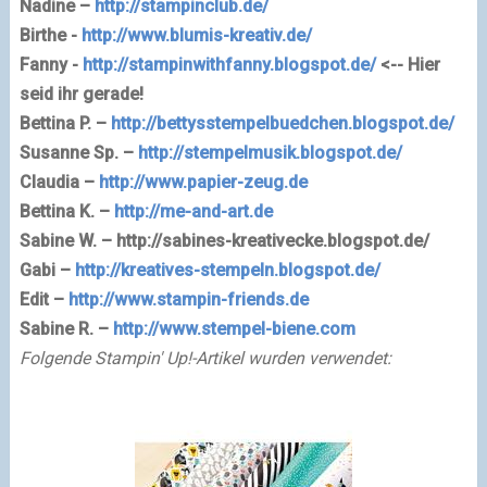
Nadine –
http://stampinclub.de/
B
irthe -
http://www.blumis-kreativ.de/
F
anny -
http://stampinwithfanny.blogspot.de/
<-- Hier
seid ihr gerade!
Bettina P. –
http://bettysstempelbuedchen.blogspot.de/
Susanne Sp. –
http://stempelmusik.blogspot.de/
Claudia –
http://www.papier-zeug.de
Bettina K. –
http://me-and-art.de
Sabine W. –
http://sabines-kreativecke.blogspot.de/
Gabi –
http://kreatives-stempeln.blogspot.de/
Edit –
http://www.stampin-friends.de
Sabine R. –
http://www.stempel-biene.com
Folgende Stampin' Up!-Artikel wurden verwendet: