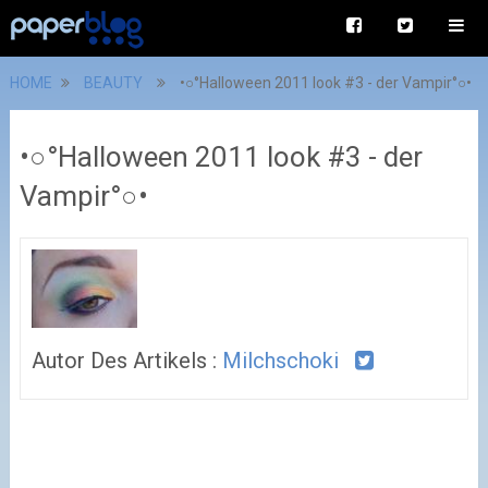
HOME
BEAUTY
•○°Halloween 2011 look #3 - der Vampir°○•
•○°Halloween 2011 look #3 - der
Vampir°○•
Autor Des Artikels :
Milchschoki