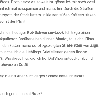
 Week
. Doch bevor es soweit ist, gönne ich mir noch zwei
einfach mal ausspannen und nichts tun. Durch die Straßen
otspots der Stadt futtern, in kleinen süßen Kaffees sitzen
So ist der Plan!
st mein heutiger
Rot-Schwarzer-Look
. Ich trage einen
ckpullover
. Darüber einen dünnen
Mantel
, falls das Klima
 an den Füßen meine so-oft-gezeigten
Stiefeletten
von
Zign
.
tausche ich die Lieblings-Stiefelletten gegen
flache
rs
. Wie diese hier, die ich bei DefShop entdeckt habe. Ich
schwarzen Outfit
.
ig bleibt! Aber auch gegen Schnee hätte ich nichts
r
auch gerne einmal
Rock
?