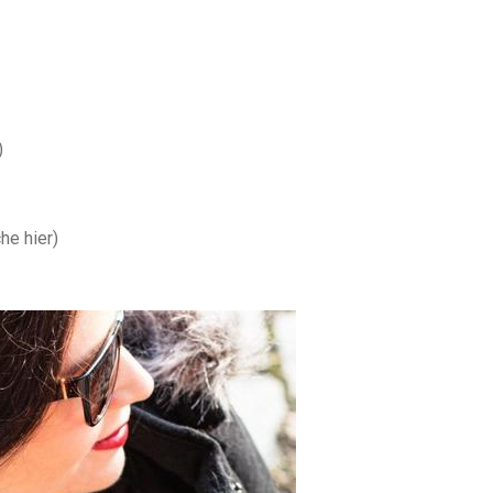
)
e hier)