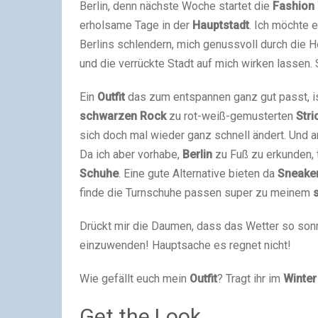
Berlin, denn nächste Woche startet die
Fashion
erholsame Tage in der
Hauptstadt
. Ich möchte 
Berlins schlendern, mich genussvoll durch die H
und die verrückte Stadt auf mich wirken lassen. 
Ein
Outfit
das zum entspannen ganz gut passt, i
schwarzen Rock
zu rot-weiß-gemusterten
Stri
sich doch mal wieder ganz schnell ändert. Und
Da ich aber vorhabe,
Berlin
zu Fuß zu erkunden, 
Schuhe
. Eine gute Alternative bieten da
Sneake
finde die Turnschuhe passen super zu meinem
Drückt mir die Daumen, dass das Wetter so sonn
einzuwenden! Hauptsache es regnet nicht!
Wie gefällt euch mein
Outfit
? Tragt ihr im
Winte
Get the Look