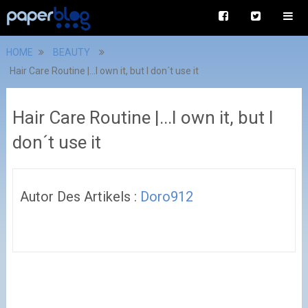
HOME
BEAUTY
Hair Care Routine |...I own it, but I don´t use it
Hair Care Routine |...I own it, but I
don´t use it
Autor Des Artikels :
Doro912