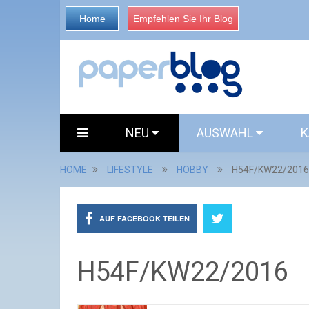
Home
Empfehlen Sie Ihr Blog
NEU
AUSWAHL
K
HOME
LIFESTYLE
HOBBY
H54F/KW22/2016
AUF FACEBOOK TEILEN
H54F/KW22/2016