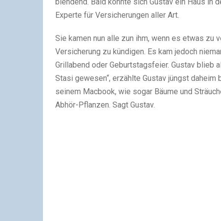
blendend. Bald konnte sich Gustav ein Haus in d
Experte für Versicherungen aller Art.
Sie kamen nun alle zun ihm, wenn es etwas zu ve
Versicherung zu kündigen. Es kam jedoch niemand
Grillabend oder Geburtstagsfeier. Gustav blieb al
Stasi gewesen“, erzählte Gustav jüngst daheim b
seinem Macbook, wie sogar Bäume und Sträucher 
Abhör-Pflanzen. Sagt Gustav.