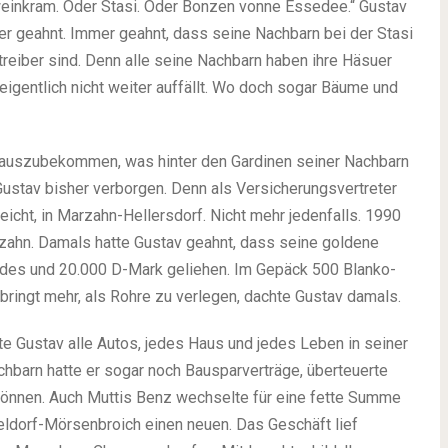
weinkram. Oder Stasi. Oder Bonzen vonne Essedee.“ Gustav
r geahnt. Immer geahnt, dass seine Nachbarn bei der Stasi
treiber sind. Denn alle seine Nachbarn haben ihre Häsuer
eigentlich nicht weiter auffällt. Wo doch sogar Bäume und
rauszubekommen, was hinter den Gardinen seiner Nachbarn
Gustav bisher verborgen. Denn als Versicherungsvertreter
icht, in Marzahn-Hellersdorf. Nicht mehr jedenfalls. 1990
zahn. Damals hatte Gustav geahnt, dass seine goldene
cedes und 20.000 D-Mark geliehen. Im Gepäck 500 Blanko-
bringt mehr, als Rohre zu verlegen, dachte Gustav damals.
te Gustav alle Autos, jedes Haus und jedes Leben in seiner
barn hatte er sogar noch Bausparverträge, überteuerte
önnen. Auch Muttis Benz wechselte für eine fette Summe
eldorf-Mörsenbroich einen neuen. Das Geschäft lief