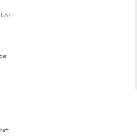
 Levi
eben
haft