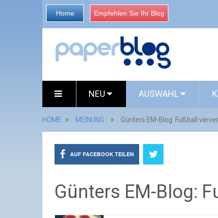
Home
Empfehlen Sie Ihr Blog
NEU
AUSWAHL
K
HOME
MEINUNG
Günters EM-Blog: Fußball verve
AUF FACEBOOK TEILEN
Günters EM-Blog: Fu