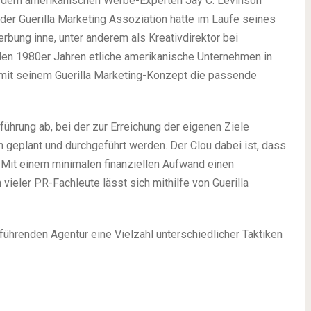
ie dem amerikanischen Werbe-Experten Jay C. Levinson
der Guerilla Marketing Assoziation hatte im Laufe seines
rbung inne, unter anderem als Kreativdirektor bei
den 1980er Jahren etliche amerikanische Unternehmen in
 mit seinem Guerilla Marketing-Konzept die passende
sführung ab, bei der zur Erreichung der eigenen Ziele
n geplant und durchgeführt werden. Der Clou dabei ist, dass
z. Mit einem minimalen finanziellen Aufwand einen
ieler PR-Fachleute lässt sich mithilfe von Guerilla
ührenden Agentur eine Vielzahl unterschiedlicher Taktiken