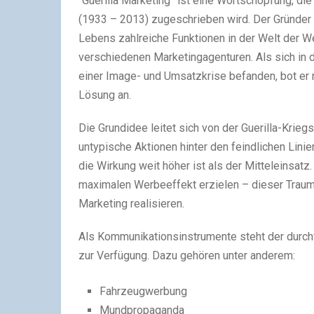
“Guerilla Marketing” ist eine Wortschöpfung, d
(1933 – 2013) zugeschrieben wird. Der Gründer 
Lebens zahlreiche Funktionen in der Welt der We
verschiedenen Marketingagenturen. Als sich in 
einer Image- und Umsatzkrise befanden, bot er
Lösung an.
Die Grundidee leitet sich von der Guerilla-Krieg
untypische Aktionen hinter den feindlichen Linie
die Wirkung weit höher ist als der Mitteleinsat
maximalen Werbeeffekt erzielen – dieser Traum v
Marketing realisieren.
Als Kommunikationsinstrumente steht der durchf
zur Verfügung. Dazu gehören unter anderem:
Fahrzeugwerbung
Mundpropaganda