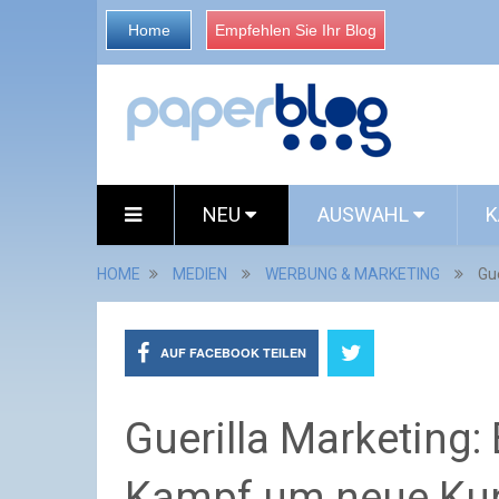
Home
Empfehlen Sie Ihr Blog
NEU
AUSWAHL
K
HOME
MEDIEN
WERBUNG & MARKETING
Gu
AUF FACEBOOK TEILEN
Guerilla Marketing:
Kampf um neue Ku