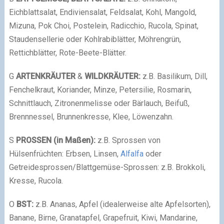
Eichblattsalat, Endiviensalat, Feldsalat, Kohl, Mangold,
Mizuna, Pok Choi, Postelein, Radicchio, Rucola, Spinat,
Staudensellerie oder Kohlrabiblätter, Möhrengrün,
Rettichblätter, Rote-Beete-Blätter.
G
ARTENKRÄUTER
&
WILDKRÄUTER:
z.B. Basilikum, Dill,
Fenchelkraut, Koriander, Minze, Petersilie, Rosmarin,
Schnittlauch, Zitronenmelisse oder Bärlauch, Beifuß,
Brennnessel, Brunnenkresse, Klee, Löwenzahn.
S
PROSSEN (in Maßen):
z.B. Sprossen von
Hülsenfrüchten: Erbsen, Linsen,
Alfalfa
oder
Getreidesprossen/Blattgemüse-Sprossen: z.B. Brokkoli,
Kresse, Rucola.
O
BST:
z.B. Ananas, Apfel (idealerweise alte Apfelsorten),
Banane, Birne, Granatapfel, Grapefruit, Kiwi, Mandarine,