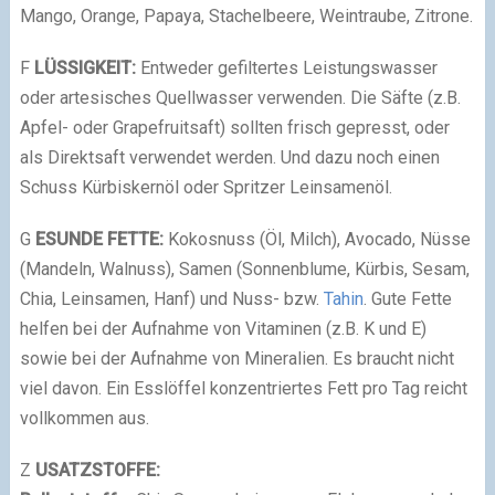
Mango, Orange, Papaya, Stachelbeere, Weintraube, Zitrone.
F
LÜSSIGKEIT:
Entweder gefiltertes Leistungswasser
oder artesisches Quellwasser verwenden. Die Säfte (z.B.
Apfel- oder Grapefruitsaft) sollten frisch gepresst, oder
als Direktsaft verwendet werden. Und dazu noch einen
Schuss Kürbiskernöl oder Spritzer Leinsamenöl.
G
ESUNDE FETTE:
Kokosnuss (Öl, Milch), Avocado, Nüsse
(Mandeln, Walnuss), Samen (Sonnenblume, Kürbis, Sesam,
Chia, Leinsamen, Hanf) und Nuss- bzw.
Tahin
. Gute Fette
helfen bei der Aufnahme von Vitaminen (z.B. K und E)
sowie bei der Aufnahme von Mineralien. Es braucht nicht
viel davon. Ein Esslöffel konzentriertes Fett pro Tag reicht
vollkommen aus.
Z
USATZSTOFFE: