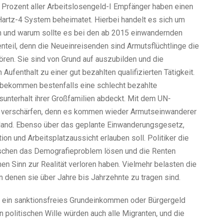
,6 Prozent aller Arbeitslosengeld-I Empfänger haben einen
 Hartz-4 System beheimatet. Hierbei handelt es sich um
n und warum sollte es bei den ab 2015 einwandernden
eil, denn die Neueinreisenden sind Armutsflüchtlinge die
ren. Sie sind von Grund auf auszubilden und die
 Aufenthalt zu einer gut bezahlten qualifizierten Tätigkeit.
 bekommen bestenfalls eine schlecht bezahlte
nsunterhalt ihrer Großfamilien abdeckt. Mit dem UN-
ls verschärfen, denn es kommen wieder Armutseinwanderer
hland. Ebenso über das geplante Einwanderungsgesetz,
on und Arbeitsplatzaussicht erlauben soll. Politiker die
schen das Demografieproblem lösen und die Renten
en Sinn zur Realität verloren haben. Vielmehr belasten die
 denen sie über Jahre bis Jahrzehnte zu tragen sind.
D ein sanktionsfreies Grundeinkommen oder Bürgergeld
n politischen Wille würden auch alle Migranten, und die