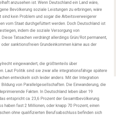
elhaft anzusehen ist. Wenn Deutschland ein Land wäre,
 eigene Bevölkerung soziale Leistungen zu erbringen, wäre
cht sind kein Problem und sogar die Arbeitsverweigerer
en vom Staat durchgefüttert werden. Doch Deutschland ist
gestiegen, indem die soziale Versorgung von
 Diese Tatsachen verdrängt allerdings Grün/Rot permanent,
d oder sanktionsfreien Grundeinkommen käme aus der
lrecht eingewandert, die größtenteils über
n. Laut Politik sind sie zwar alle integrationsfähige spätere
chen entwickeln sich leider anders. Mit der Integration
er Bildung von Parallelgesellschaften. Die Einwanderung, die
 deprimierende Fakten. In Deutschland leben über 19
das entspricht ca. 23,6 Prozent der Gesamtbevölkerung.
 haben fast 2 Millionen, oder knapp 70 Prozent, einen
nschen ohne qualifizierten Berufsabschluss befinden sich