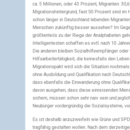
ca. 5 Millionen, oder 43 Prozent, Migranten. 30
Migrationshintergrund, fast 50 Prozent sind im
schon länger in Deutschland lebenden Migrante
Menschen zukünftig besser aussehen? Im Gegent
größtenteils zu der Riege der Analphabeten gehö
Intelligentesten schaffen es evtl. nach 10 Jahren
Die anderen bleiben Sozialhilfeempfänger oder
Hilfsarbeitertätigkeit, die keinesfalls den Lebe
Migrationspakt wird sich die Situation nochma
ohne Ausbildung und Qualifikation nach Deutsc
dass ebenfalls die Einwanderung ohne Qualifikati
davon ausgehen, dass diese einreisenden Men
sichern, müssen schon sehr naiv sein und jeglich
Neubürger vordergründig die Sozialsysteme, von
Es ist deshalb anzuzweifeln wie Grüne und SP
tragfähig gestalten wollen. Nach dem derzeitige