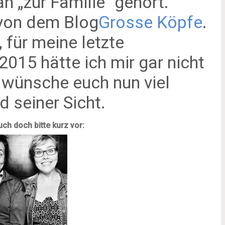
n „zur Familie" gehört.
 von dem Blog
Grosse Köpfe
.
 für meine letzte
015 hätte ich mir gar nicht
 wünsche euch nun viel
d seiner Sicht.
uch doch bitte kurz vor: