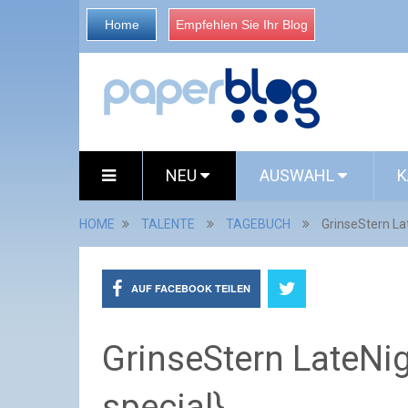
Home
Empfehlen Sie Ihr Blog
NEU
AUSWAHL
K
HOME
TALENTE
TAGEBUCH
GrinseStern La
AUF FACEBOOK TEILEN
GrinseStern LateNi
special}