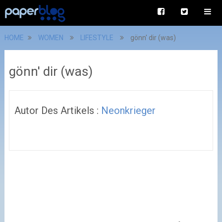
HOME
WOMEN
LIFESTYLE
gönn' dir (was)
gönn' dir (was)
Autor Des Artikels :
Neonkrieger