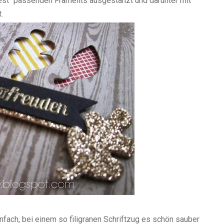
Fest" passenden Framelits ausgestanzt und darunter mit
.
nfach, bei einem so filigranen Schriftzug es schön sauber