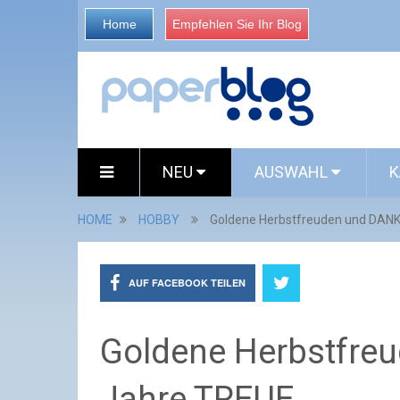
Home
Empfehlen Sie Ihr Blog
NEU
AUSWAHL
K
HOME
HOBBY
Goldene Herbstfreuden und DANK
AUF FACEBOOK TEILEN
Goldene Herbstfre
Jahre TREUE