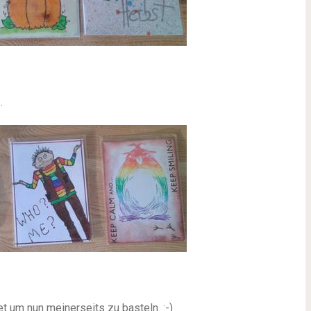
…
et um nun meinerseits zu basteln.
:-)