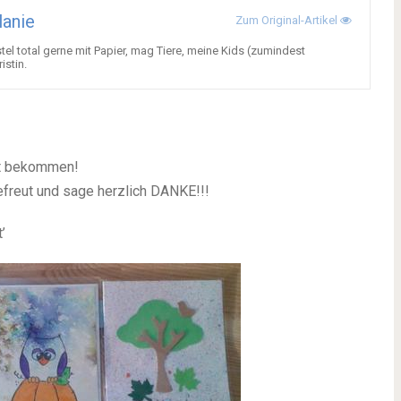
anie
Zum Original-Artikel
stel total gerne mit Papier, mag Tiere, meine Kids (zumindest
istin.
st bekommen!
efreut und sage herzlich DANKE!!!
’