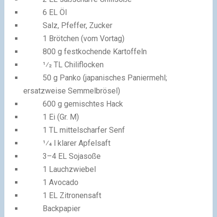
6 EL Öl
Salz, Pfeffer, Zucker
1 Brötchen (vom Vortag)
800 g festkochende Kartoffeln
1⁄2 TL Chiliflocken
50 g Panko (japanisches Paniermehl;
ersatzweise Semmelbrösel)
600 g gemischtes Hack
1 Ei (Gr. M)
1 TL mittelscharfer Senf
1⁄4 l klarer Apfelsaft
3–4 EL Sojasoße
1 Lauchzwiebel
1 Avocado
1 EL Zitronensaft
Backpapier