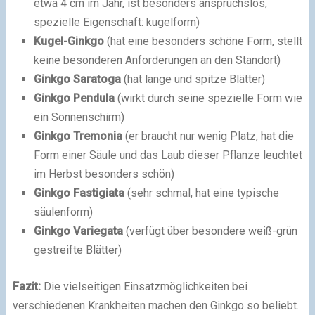
etwa 4 cm im Jahr, ist besonders anspruchslos,
spezielle Eigenschaft: kugelform)
Kugel-Gin
kg
o
(hat eine besonders schöne Form, stellt
keine besonderen Anforderungen an den Standort)
Gin
kg
o Saratoga
(hat lange und spitze Blätter)
Gin
kg
o Pendula
(wirkt durch seine spezielle Form wie
ein Sonnenschirm)
Gin
kg
o Tremonia
(er braucht nur wenig Platz, hat die
Form einer Säule und das Laub dieser Pflanze leuchtet
im Herbst besonders schön)
Gin
kg
o Fastigiata
(sehr schmal, hat eine typische
säulenform)
Ginkgo Variegata
(verfügt über besondere weiß-grün
gestreifte Blätter)
Fazit:
Die vielseitigen Einsatzmöglichkeiten bei
verschiedenen Krankheiten machen den Ginkgo so beliebt.