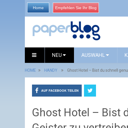
Home
Empfehlen Sie Ihr Blog
NEU
AUSWAHL
K
HOME
HANDY
Ghost Hotel – Bist du schnell genu
AUF FACEBOOK TEILEN
Ghost Hotel – Bist 
Geister zu vertreibe