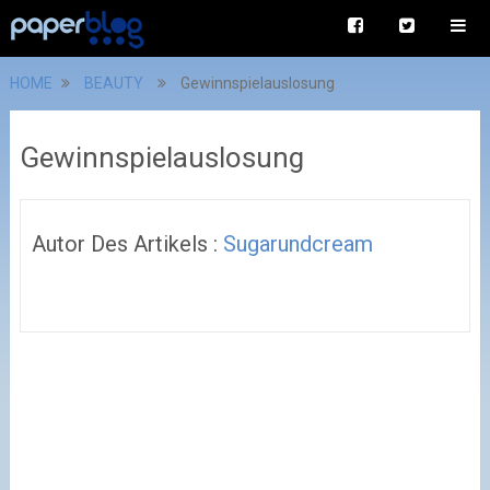
HOME
BEAUTY
Gewinnspielauslosung
Gewinnspielauslosung
Autor Des Artikels :
Sugarundcream