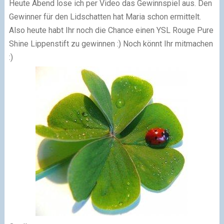
Heute Abend lose ich per Video das Gewinnspiel aus. Den
Gewinner für den Lidschatten hat Maria schon ermittelt.
Also heute habt Ihr noch die Chance einen YSL Rouge Pure
Shine Lippenstift zu gewinnen :) Noch könnt Ihr mitmachen
:)