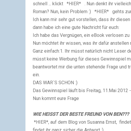
schnell ... klickt
*HIER*
. Nun denkt ihr vielleic
Roman? Nun, kein Problem :)
*HIER*
gehts zur
Ich kann mir sehr gut vorstellen, dass ihr diesen
dann habe ich eine gute Nachricht für euch:
Ich habe das Vergnügen, ein eBook verlosen zu 
Nun möchtet ihr wissen, was ihr dafür anstellen
Ganz einfach:1. Ihr müsst natürlich nicht Leser de
müsst keine Werbung für dieses Gewinnspiel mach
beantwortet mir die unten stehende Frage und t
ein.
DAS WAR´S SCHON :)
Das Gewinnspiel läuft bis Freitag, 11.Mai 2012 -
Nun kommt eure Frage
WIE HEISST DER BESTE FREUND VON BEN???
*HIER*, auf dem Blog von Susanna Ernst, findet
findet ihr ganz sicher die Antwort ;)