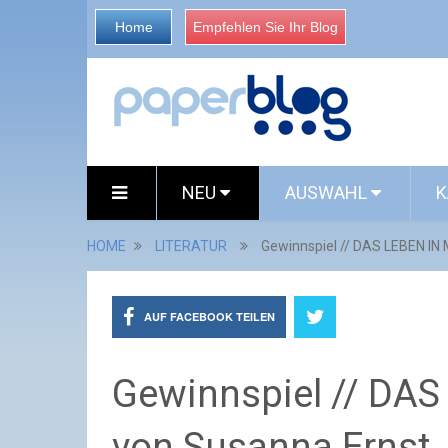
Home
Empfehlen Sie Ihr Blog
NEU
AUSWAHL
K
HOME
LITERATUR
Gewinnspiel // DAS LEBEN IN
AUF FACEBOOK TEILEN
Gewinnspiel // DA
von Susanna Ernst