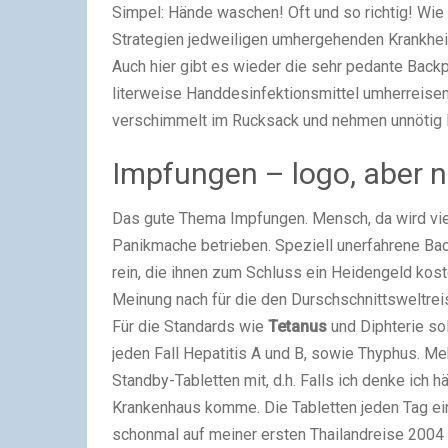
Simpel: Hände waschen! Oft und so richtig! Wie 
Strategien jedweiligen umhergehenden Krankhe
Auch hier gibt es wieder die sehr pedante Backp
literweise Handdesinfektionsmittel umherreisen.
verschimmelt im Rucksack und nehmen unnötig P
Impfungen – logo, aber ni
Das gute Thema Impfungen. Mensch, da wird viel
Panikmache betrieben. Speziell unerfahrene Bac
rein, die ihnen zum Schluss ein Heidengeld kost
Meinung nach für die den Durschschnittsweltr
Für die Standards wie
Tetanus
und Diphterie so
jeden Fall Hepatitis A und B, sowie Thyphus. Meh
Standby-Tabletten mit, d.h. Falls ich denke ich h
Krankenhaus komme. Die Tabletten jeden Tag ei
schonmal auf meiner ersten Thailandreise 2004