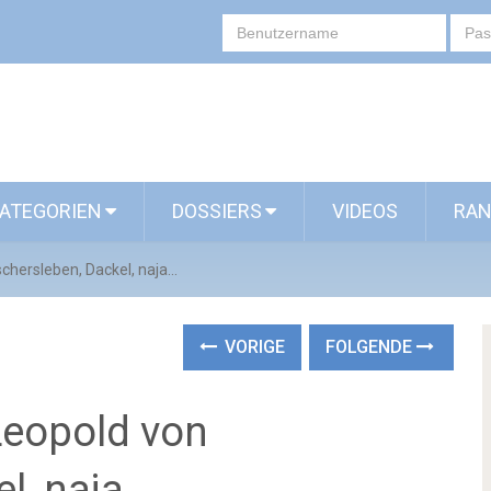
ATEGORIEN
DOSSIERS
VIDEOS
RAN
chersleben, Dackel, naja...
VORIGE
FOLGENDE
Leopold von
, naja...