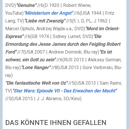
DVD)
"Genuine"
//6
(D 1920 | Robert Wiene;
YouTube)
"Ministerium der Angst"
//6
(USA 1944 | Fritz
Lang; TV)
"Liebe mit Zwanzig"
//5
(F, I, D, PL, J 1962 |
Marcel Ophüls, Andrzej Wajda u.a.; DVD)
"Mord im Orient-
Express"
//6
(GB 1974 | Sidney Lumet; DVD)
"Die
Ermordung des Jesse James durch den Feigling Robert
Ford"
//7
(USA 2007 | Andrew Dominik; Blu-ray)
"Es ist
schwer, ein Gott zu sein"
//6
(RUS 2013 | Aleksey German;
Blu-ray)
"Lone Ranger"
//8
(USA 2013 | Gore Verbinski; Blu-
ray)
"Die fantastische Welt von Oz"
//5
(USA 2013 | Sam Raimi;
TV)
"Star Wars: Episode VII - Das Erwachen der Macht"
//5
(USA 2015 | J. J. Abrams; 3D/Kino)
DAS KÖNNTE IHNEN GEFALLEN