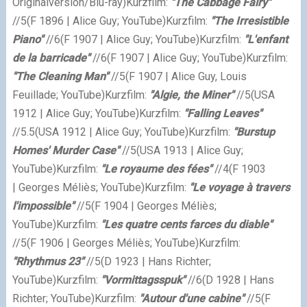
Originalversion/Blu-ray)
Kurzfilm:
"The Cabbage Fairy"
//5
(F 1896 | Alice Guy; YouTube)
Kurzfilm:
"The Irresistible
Piano"
//6
(F 1907 | Alice Guy; YouTube)
Kurzfilm:
"L'enfant
de la barricade"
//6
(F 1907 | Alice Guy; YouTube)
Kurzfilm:
"The Cleaning Man"
//5
(F 1907 | Alice Guy, Louis
Feuillade; YouTube)
Kurzfilm:
"Algie, the Miner"
//5
(USA
1912 | Alice Guy; YouTube)
Kurzfilm:
"Falling Leaves"
//5.5
(USA 1912 | Alice Guy; YouTube)
Kurzfilm:
"Burstup
Homes' Murder Case"
//5
(USA 1913 | Alice Guy;
YouTube)
Kurzfilm:
"
Le royaume des fées"
//4
(F 1903
| Georges Méliès; YouTube)
Kurzfilm:
"
Le voyage à travers
l'impossible"
//5
(F 1904 | Georges Méliès;
YouTube)
Kurzfilm:
"
Les quatre cents farces du diable"
//5
(F 1906 | Georges Méliès; YouTube)
Kurzfilm:
"Rhythmus 23"
//5
(D 1923 | Hans Richter;
YouTube)
Kurzfilm:
"Vormittagsspuk"
//6
(D 1928 | Hans
Richter; YouTube)
Kurzfilm:
"
Autour d'une cabine"
//5
(F