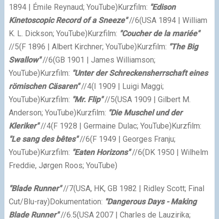
1894 | Émile Reynaud; YouTube)
Kurzfilm:
"Edison
Kinetoscopic Record of a Sneeze"
//6
(USA 1894 | William
K. L. Dickson; YouTube)
Kurzfilm:
"Coucher de la mariée"
//5
(F 1896 | Albert Kirchner; YouTube)
Kurzfilm:
"The Big
Swallow"
//6
(GB 1901 | James Williamson;
YouTube)
Kurzfilm:
"Unter der Schreckensherrschaft eines
römischen Cäsaren"
//4
(I 1909 | Luigi Maggi;
YouTube)
Kurzfilm:
"Mr. Flip"
//5
(USA 1909 | Gilbert M.
Anderson; YouTube)
Kurzfilm:
"Die Muschel und der
Kleriker"
//4
(F 1928 | Germaine Dulac; YouTube)
Kurzfilm:
"
Le sang des bêtes"
//6
(F 1949 | Georges Franju;
YouTube)
Kurzfilm:
"Eaten Horizons"
//6
(DK 1950 | Wilhelm
Freddie, Jørgen Roos; YouTube)
"Blade Runner"
//7
(USA, HK, GB 1982 | Ridley Scott; Final
Cut/Blu-ray)
Dokumentation:
"Dangerous Days - Making
Blade Runner"
//6.5
(USA 2007 | Charles de Lauzirika;