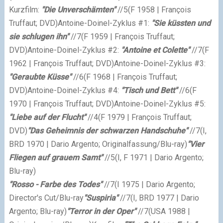
Kurzfilm:
"Die Unverschämten"
//5
(F 1958 |
François
Truffaut; DVD)
Antoine-Doinel-Zyklus #1:
"Sie küssten und
sie schlugen ihn"
//7
(F 1959 | François Truffaut;
DVD)
Antoine-Doinel-Zyklus #2:
"Antoine et Colette"
//7
(F
1962 | François Truffaut; DVD)
Antoine-Doinel-Zyklus #3:
"Geraubte Küsse"
//6
(F 1968 | François Truffaut;
DVD)
Antoine-Doinel-Zyklus #4:
"Tisch und Bett"
//6
(F
1970 | François Truffaut; DVD)
Antoine-Doinel-Zyklus #5:
"Liebe auf der Flucht"
//4
(F 1979 | François Truffaut;
DVD)
"Das Geheimnis der schwarzen Handschuhe"
//7
(I,
BRD 1970 | Dario Argento; Originalfassung/Blu-ray)
"Vier
Fliegen auf grauem Samt"
//5
(I, F 1971 | Dario Argento;
Blu-ray)
"Rosso - Farbe des Todes"
//7
(I 1975 | Dario Argento;
Director's Cut/Blu-ray
"Suspiria"
//7
(I, BRD 1977 | Dario
Argento; Blu-ray)
"Terror in der Oper"
//7
(USA 1988 |