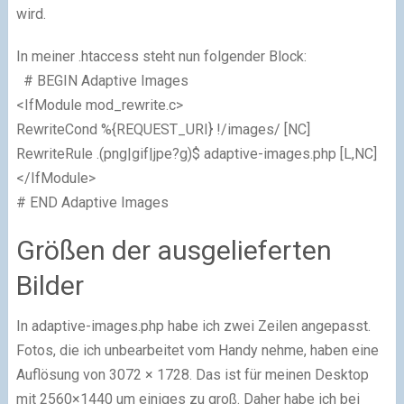
wird.
In meiner .htaccess steht nun folgender Block:
# BEGIN Adaptive Images
<IfModule mod_rewrite.c>
RewriteCond %{REQUEST_URI} !/images/ [NC]
RewriteRule .(png|gif|jpe?g)$ adaptive-images.php [L,NC]
</IfModule>
# END Adaptive Images
Größen der ausgelieferten
Bilder
In adaptive-images.php habe ich zwei Zeilen angepasst.
Fotos, die ich unbearbeitet vom Handy nehme, haben eine
Auflösung von 3072 × 1728. Das ist für meinen Desktop
mit 2560×1440 um einiges zu groß. Daher habe ich bei