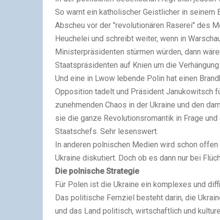
So warnt ein katholischer Geistlicher in seine
Abscheu vor der "revolutionären Raserei" des Mo
Heuchelei und schreibt weiter, wenn in Warscha
Ministerpräsidenten stürmen würden, dann wäre
Staatspräsidenten auf Knien um die Verhängun
Und eine in Lwow lebende Polin hat einen Brandb
Opposition tadelt und Präsident Janukowitsch für
zunehmenden Chaos in der Ukraine und den dami
sie die ganze Revolutionsromantik in Frage und 
Staatschefs. Sehr lesenswert.
In anderen polnischen Medien wird schon offen
Ukraine diskutiert. Doch ob es dann nur bei Flü
Die polnische Strategie
Für Polen ist die Ukraine ein komplexes und diff
Das politische Fernziel besteht darin, die Ukra
und das Land politisch, wirtschaftlich und kultu