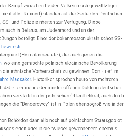
er Kampf zwischen beiden Völkern noch gewalttätiger.
 nicht alle Ukrainer!) standen auf der Seite des Deutschen
-, SS- und Polizeieinheiten zur Verfügung. Diese
ern auch in Belarus, am Judenmord und an der
ungen beteilgt. Einer der bekanntesten ukrainischen SS-
chewitsch
.
ntergrund (Heimatarmee etc.), der auch gegen die
n
, wo eine gemischte polnisch-ukrainische Bevölkerung
m die ethnische Vorherrschaft zu gewinnen. Dort - tief im
ahre Massaker
. Historiker sprechen heute von mehreren
ich dabei der mehr oder minder offenen Duldung deutscher
ahren verstärkt in der polnischen Öffentlichkeit, auch durch
gegen die "Banderowcy" ist in Polen ebensogroß wie in der
en Behörden dann alle noch auf polnischem Staatsgebiet
ausgesiedelt oder in die "wieder gewonnenen", ehemals