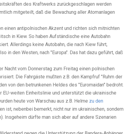
rheitskräften des Kraftwerks zurückgeschlagen werden
mtlich mitgeteilt, daß die Bewachung aller Atomanlagen
einen antipolnischen Akzent und richten sich mitnichten
itsch in Kiew. So haben Aufständische eine Autobahn
ert. Allerdings keine Autobahn, die nach Kiew führt,
so in den Westen, nach "Europa". Das hat dazu geführt, daß
 der Nacht vom Donnerstag zum Freitag einen polnischen
orisiert. Die Fahrgäste mußten z.B. den Kampfruf "Ruhm der
den von den betrunkenen Heldes des "Euromaidan" bedroht.
r EU-weiten Einheitslinie und unterstützt die ukrainische
wurden heute von Warschau aus z.B. Helme
zu den
 ist, nebenbei bemerkt, nicht nur im ukrainischen, sondern
. Insgeheim dürfte man sich aber auf andere Szenarien
h Widerstand gegen die Unterstützung der Bandera-Anhänger.