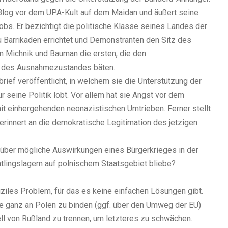
m Blog vor dem UPA-Kult auf dem Maidan und äußert seine
bs. Er bezichtigt die politische Klasse seines Landes der
u Barrikaden errichtet und Demonstranten den Sitz des
n Michnik und Bauman die ersten, die den
g des Ausnahmezustandes bäten.
rief veröffentlicht, in welchem sie die Unterstützung der
 seine Politik lobt. Vor allem hat sie Angst vor dem
t einhergehenden neonazistischen Umtrieben. Ferner stellt
erinnert an die demokratische Legitimation des jetzigen
 über mögliche Auswirkungen eines Bürgerkrieges in der
chtlingslagern auf polnischem Staatsgebiet bliebe?
iziles Problem, für das es keine einfachen Lösungen gibt.
ine ganz an Polen zu binden (ggf. über den Umweg der EU)
rell von Rußland zu trennen, um letzteres zu schwächen.