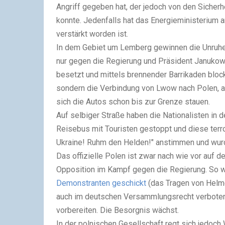
Angriff gegeben hat, der jedoch von den Siche
konnte. Jedenfalls hat das Energieministerium a
verstärkt worden ist.
In dem Gebiet um Lemberg gewinnen die Unruhen 
nur gegen die Regierung und Präsident Janukow
besetzt und mittels brennender Barrikaden blocki
sondern die Verbindung von Lwow nach Polen, al
sich die Autos schon bis zur Grenze stauen.
Auf selbiger Straße haben die Nationalisten in
Reisebus mit Touristen gestoppt und diese terr
Ukraine! Ruhm den Helden!" anstimmen und wur
Das offizielle Polen ist zwar nach wie vor auf de
Opposition im Kampf gegen die Regierung. So 
Demonstranten geschickt
(das Tragen von Helmen
auch im deutschen Versammlungsrecht verboten)
vorbereiten. Die Besorgnis wächst.
In der polnischen Gesellschaft regt sich jedoc