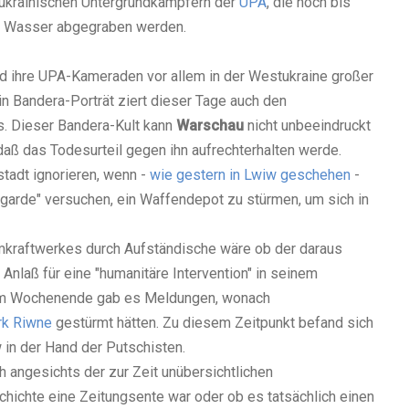
 ukrainischen Untergrundkämpfern der
UPA
, die noch bis
as Wasser abgegraben werden.
d ihre UPA-Kameraden vor allem in der Westukraine großer
in Bandera-Porträt ziert dieser Tage auch den
. Dieser Bandera-Kult kann
Warschau
nicht unbeeindruckt
daß das Todesurteil gegen ihn aufrechterhalten werde.
tadt ignorieren, wenn -
wie gestern in Lwiw geschehen
-
sgarde" versuchen, ein Waffendepot zu stürmen, um sich in
mkraftwerkes durch Aufständische wäre ob der daraus
 Anlaß für eine "humanitäre Intervention" in seinem
! Am Wochenende gab es Meldungen, wonach
rk Riwne
gestürmt hätten. Zu diesem Zeitpunkt befand sich
 in der Hand der Putschisten.
 angesichts der zur Zeit unübersichtlichen
chichte eine Zeitungsente war oder ob es tatsächlich einen