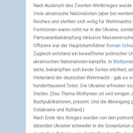
Nach Ausbruch des Zweiten Weltkrieges wurde d
Viele ukrainische Nationalisten (aber bei weitem
Reiches und stellten sich willig für Wehrmachts
Formtionen waren nicht nur in der Ukraine, sond
Partisanenbekämpfung inklusive Massenerschieß
Offiziere war der Hauptsturmführer
Roman Schu
Zugleich entstand ein bewaffneter polnischer U
ukrainischen Nationalisten kämpfte. In
Wolhynie
lebte, bekämpften sich beide Seiten erbittert, u
Hinterland der deutschen Wehrmacht - gab es
w
hunderttausend Toten. Die Ukrainer erfreuten s
Stellen. (Das Thema Wolhynien ist seit einigen J
Buchpublikationen, präsent. Und die Abneigung 
Ostukraine und Rußland.)
Nach Ende des Krieges wurden von den polnisch
lebenden Ukrainer entweder in die Sowjetunion 