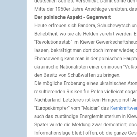
deutschen Gebiete verschickt. Damit sollte den
Mitte der 1950er Jahre Anschläge verübten, d
Der polnische Aspekt - Gegenwart
Heute erfreuen sich Bandera, Schuchewytsch un
Beliebtheit, wo sie als Helden verehrt werden. E
"Revolutionsstab" im Kiewer Gewerkschaftshaus
lassen, bekräftigt man dort doch immer wieder, 
Ebensowenig kann man in der polnischen Haupts
ukrainische Nationalisten einer ominösen "Volk
den Besitz von Schußwaffen zu bringen.
Die mögliche Eroberung eines ukrainischen Ato
resultierenden Risiken für Polen vielleicht sogar
Nachbarland. Letzteres ist kein Hirngespinst
"Europakämpfer" vom "Maidan" das
Kernkraftwe
auch das zuständige Energieministerium in Kiew
Später wurde die Meldung zwar dementiert, doch
Informationslage bleibt offen, ob die ganze Ges