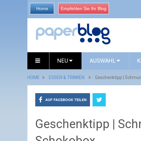
Home
Empfehlen Sie Ihr Blog
NEU
AUSWAHL
K
HOME
ESSEN & TRINKEN
Geschenktipp | Schmuc
AUF FACEBOOK TEILEN
Geschenktipp | Sch
Schokobox