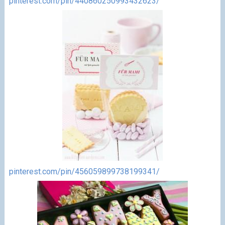
pinterest.com/pin/440860250993432623/
pinterest.com/pin/456059899738199341/