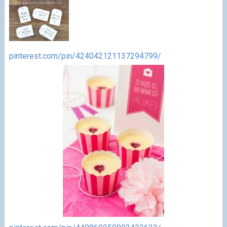
pinterest.com/pin/424042121137294799/