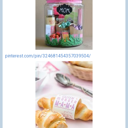
pinterest.com/pin/324681454357039504/