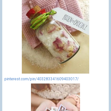
pinterest.com/pin/403283341609403017/