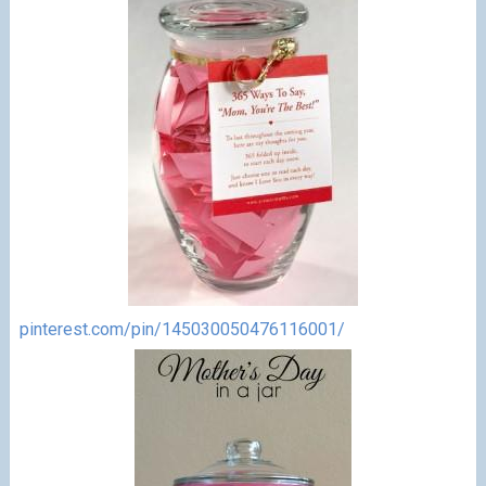
pinterest.com/pin/145030050476116001/