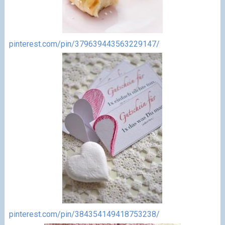
pinterest.com/pin/379639443563229147/
pinterest.com/pin/384354149418753238/