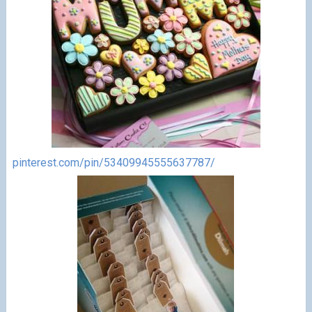
pinterest.com/pin/53409945555637787/