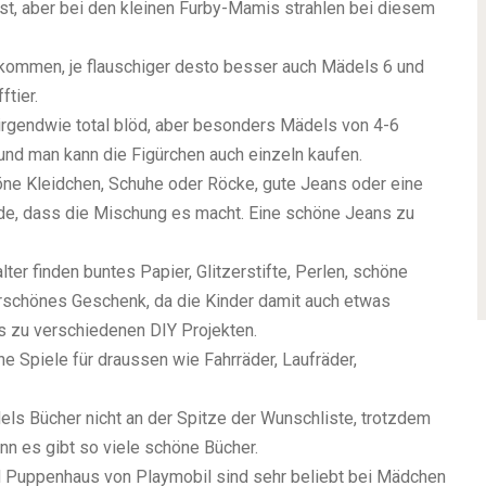
st, aber bei den kleinen Furby-Mamis strahlen bei diesem
ommen, je flauschiger desto besser auch Mädels 6 und
ftier.
irgendwie total blöd, aber besonders Mädels von 4-6
 und man kann die Figürchen auch einzeln kaufen.
ne Kleidchen, Schuhe oder Röcke, gute Jeans oder eine
de, dass die Mischung es macht. Eine schöne Jeans zu
er finden buntes Papier, Glitzerstifte, Perlen, schöne
derschönes Geschenk, da die Kinder damit auch etwas
s zu verschiedenen DIY Projekten.
Spiele für draussen wie Fahrräder, Laufräder,
els Bücher nicht an der Spitze der Wunschliste, trotzdem
enn es gibt so viele schöne Bücher.
 Puppenhaus von Playmobil sind sehr beliebt bei Mädchen