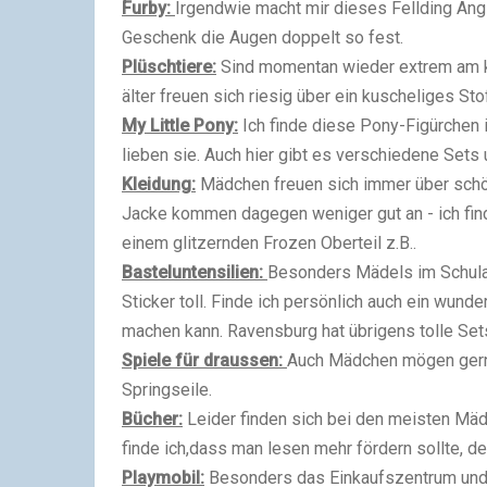
Furby:
Irgendwie macht mir dieses Fellding Ang
Geschenk die Augen doppelt so fest.
Plüschtiere:
Sind momentan wieder extrem am k
älter freuen sich riesig über ein kuscheliges Stof
My Little Pony:
Ich finde diese Pony-Figürchen 
lieben sie. Auch hier gibt es verschiedene Sets
Kleidung:
Mädchen freuen sich immer über schö
Jacke kommen dagegen weniger gut an - ich fin
einem glitzernden Frozen Oberteil z.B..
Basteluntensilien:
Besonders Mädels im Schulalt
Sticker toll. Finde ich persönlich auch ein wun
machen kann. Ravensburg hat übrigens tolle Set
Spiele für draussen:
Auch Mädchen mögen gerne 
Springseile.
Bücher:
Leider finden sich bei den meisten Mäd
finde ich,dass man lesen mehr fördern sollte, d
Playmobil:
Besonders das Einkaufszentrum und