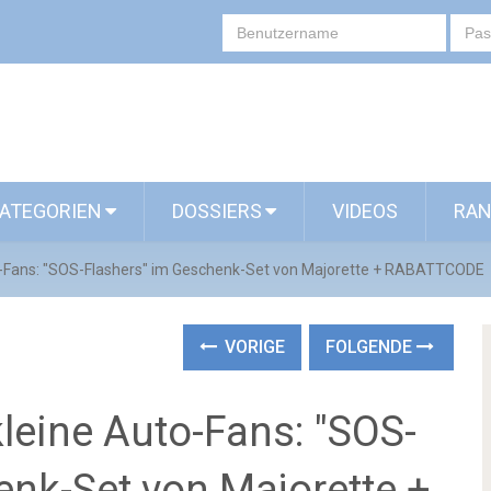
ATEGORIEN
DOSSIERS
VIDEOS
RAN
o-Fans: "SOS-Flashers" im Geschenk-Set von Majorette + RABATTCODE
VORIGE
FOLGENDE
leine Auto-Fans: "SOS-
enk-Set von Majorette +