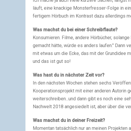
Ich mache ja auch viele kürzere Sachen, längst n
läuft, eine knackige Monsterfresser-Folge in e
fertigem Hörbuch im Kontrast dazu allerdings 
Was machst du bei einer Schreibflaute?
Konsumieren. Filme, andere Hörbücher, solange b
gemacht hätte, würde es anders laufen." Dann
mit etwas um die Ecke, das mit der Grundidee me
und das ist gut so!
Was hast du in nächster Zeit vor?
In den nächsten Wochen stehen sechs Veröffentl
Kooperationsprojekt mit einer anderen Autorin 
weiterschreiben...und dann gibt es noch eine se
Nachwelt 2018 angesiedelt ist, aber über die verr
Was machst du in deiner Freizeit?
Momentan tatsächlich nur an meinen Projekten ar