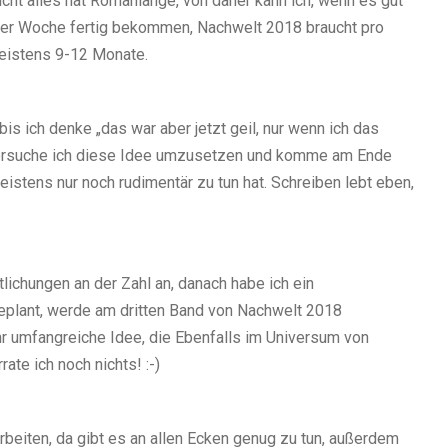
icht alles hat Romanlänge, von daher kann ich, wenn es gut
iner Woche fertig bekommen, Nachwelt 2018 braucht pro
meistens 9-12 Monate.
is ich denke „das war aber jetzt geil, nur wenn ich das
 versuche ich diese Idee umzusetzen und komme am Ende
istens nur noch rudimentär zu tun hat. Schreiben lebt eben,
ichungen an der Zahl an, danach habe ich ein
geplant, werde am dritten Band von Nachwelt 2018
hr umfangreiche Idee, die Ebenfalls im Universum von
ate ich noch nichts! :-)
beiten, da gibt es an allen Ecken genug zu tun, außerdem