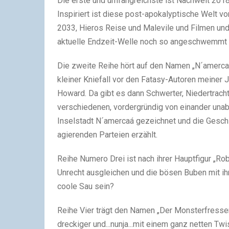
Die erste und umfangreichste ist Nachwelt 2018
Inspiriert ist diese post-apokalyptische Welt v
2033, Hieros Reise und Malevile und Filmen und
aktuelle Endzeit-Welle noch so angeschwemmt 
Die zweite Reihe hört auf den Namen „N´amercaá
kleiner Kniefall vor den Fatasy-Autoren meiner
Howard. Da gibt es dann Schwerter, Niedertrach
verschiedenen, vordergründig von einander unab
Inselstadt N´amercaá gezeichnet und die Gesc
agierenden Parteien erzählt.
Reihe Numero Drei ist nach ihrer Hauptfigur „R
Unrecht ausgleichen und die bösen Buben mit ih
coole Sau sein?
Reihe Vier trägt den Namen „Der Monsterfresser"
dreckiger und...nunja...mit einem ganz netten Twist