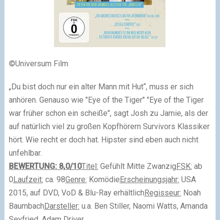
©Universum Film
„Du bist doch nur ein alter Mann mit Hut“, muss er sich
anhören. Genauso wie "Eye of the Tiger" "Eye of the Tiger
war früher schon ein scheiße", sagt Josh zu Jamie, als der
auf natürlich viel zu großen Kopfhörern Survivors Klassiker
hört. Wie recht er doch hat. Hipster sind eben auch nicht
unfehlbar.
BEWERTUNG: 8,0/10
Titel:
Gefühlt Mitte Zwanzig
FSK:
ab
0
Laufzeit:
ca. 98
Genre:
Komödie
Erscheinungsjahr:
USA
2015, auf DVD, VoD & Blu-Ray erhältlich
Regisseur:
Noah
Baumbach
Darsteller:
u.a. Ben Stiller, Naomi Watts, Amanda
Seyfried, Adam Driver