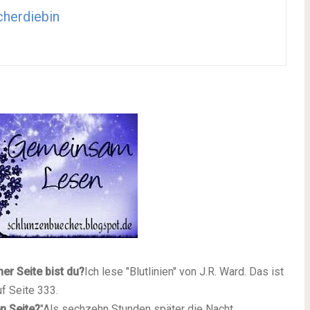
herdiebin
er Seite bist du?
Ich lese "Blutlinien" von J.R. Ward. Das ist
f Seite 333.
en Seite?
"Als sechzehn Stunden später die Nacht