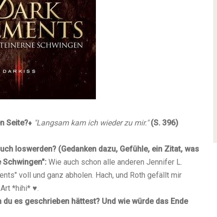
en Seite?
♦
"Langsam kam ich wieder zu mir."
(S. 396
)
 Buch loswerden? (Gedanken dazu, Gefühle, ein Zitat, was
e Schwingen":
Wie auch schon alle anderen Jennifer L.
nts" voll und ganz abholen. Hach, und Roth gefällt mir
rt *hihi* ♥.
 du es geschrieben hättest? Und wie würde das Ende