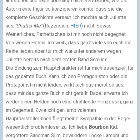
ausstehen und habe überhaupt nicht verstanden, wie die
Autorin eine Figur so konzipieren konnte, dass sie die
komplette Geschichte versaut. Ich mochte auch Juliette
aus
"Shatter Me"
(Rezension:
HIER
) nicht. Sowas
Weinerliches, Pathetisches ist mir noch nicht begegnet.
Von wegen Heldin. Ich weiß, dass ganz viele von euch die
Reihe lieben, aber für mich war unter anderem wegen
Juliette bereits nach dem ersten Band Schluss.
Die Bindung zum Hauptcharakter ist für mich essenziell für
das gesamte Buch. Kann ich den Protagonisten oder die
Protagonistin nicht leiden, wirkt sich das meist so aus,
dass mir das ganze Buch nicht gefällt. Dabei erwarte ich
weder einen Helden noch eine strahlende Prinzessin, ganz
im Gegenteil. Zwielichtigen, ambivalenten
HauptdarstellerInnen fliegt meine Sympathie in der Regel
wesentlich problemloser zu. Ich liebe
Bourbon
Kid,
vergöttere Sandman Slim, bewundere Locke Lamora und