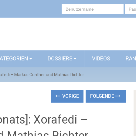
ATEGORIEN
DOSSIERS
VIDEOS
RAN
afedi – Markus Günther und Mathias Richter
VORIGE
FOLGENDE
nats]: Xorafedi –
 Mathias Richter