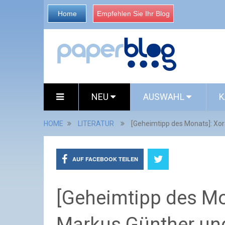
Home
Empfehlen Sie Ihr Blog
NEU
AUSWAHL
K
HOME
LITERATUR
[Geheimtipp des Monats]: Xor
AUF FACEBOOK TEILEN
[Geheimtipp des Mo
Markus Günther und