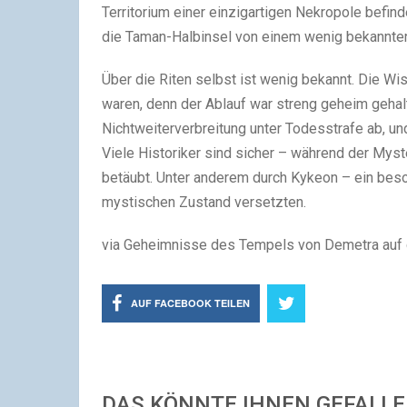
Territorium einer einzigartigen Nekropole befin
die Taman-Halbinsel von einem wenig bekannt
Über die Riten selbst ist wenig bekannt. Die Wis
waren, denn der Ablauf war streng geheim gehalt
Nichtweiterverbreitung unter Todesstrafe ab, u
Viele Historiker sind sicher – während der Mys
betäubt. Unter anderem durch Kykeon – ein beso
mystischen Zustand versetzten.
via Geheimnisse des Tempels von Demetra auf 
AUF FACEBOOK TEILEN
DAS KÖNNTE IHNEN GEFALL