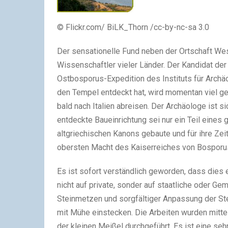
© Flickr.com/ BiLK_Thorn /cc-by-nc-sa 3.0
Der sensationelle Fund neben der Ortschaft We
Wissenschaftler vieler Länder. Der Kandidat der
Ostbosporus-Expedition des Instituts für Arch
den Tempel entdeckt hat, wird momentan viel ge
bald nach Italien abreisen. Der Archäologe ist 
entdeckte Baueinrichtung sei nur ein Teil eine
altgriechischen Kanons gebaute und für ihre Zeit
obersten Macht des Kaiserreiches von Bosporus
Es ist sofort verständlich geworden, dass dies 
nicht auf private, sonder auf staatliche oder Ge
Steinmetzen und sorgfältiger Anpassung der Ste
mit Mühe einstecken. Die Arbeiten wurden mittel
der kleinen Meißel durchgeführt. Es ist eine sehr