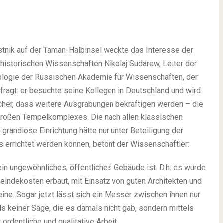
stnik auf der Taman-Halbinsel weckte das Interesse der
 historischen Wissenschaften Nikolaj Sudarew, Leiter der
äologie der Russischen Akademie für Wissenschaften, der
fragt: er besuchte seine Kollegen in Deutschland und wird
sicher, dass weitere Ausgrabungen bekräftigen werden – die
s großen Tempelkomplexes. Die nach allen klassischen
 grandiose Einrichtung hätte nur unter Beteiligung der
 errichtet werden können, betont der Wissenschaftler:
ein ungewöhnliches, öffentliches Gebäude ist. D.h. es wurde
meindekosten erbaut, mit Einsatz von guten Architekten und
ine. Sogar jetzt lässt sich ein Messer zwischen ihnen nur
s keiner Säge, die es damals nicht gab, sondern mittels
 ordentliche und qualitative Arbeit.