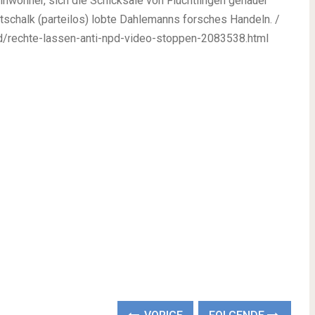
Einwohner, sich die Schicksale von Flüchtlingen genauer
schalk (parteilos) lobte Dahlemanns forsches Handeln. /
and/rechte-lassen-anti-npd-video-stoppen-2083538.html