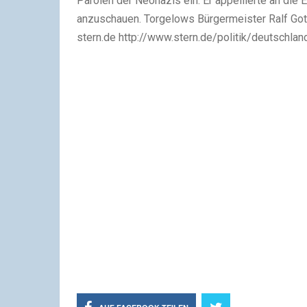
Parolen der Neonazis ein. Er appellierte an die 
anzuschauen. Torgelows Bürgermeister Ralf Gott
stern.de http://www.stern.de/politik/deutschl