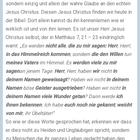
sondern einzig und allein der wahre Glaube an den echten
Jesus Christus. Diesen Jesus Christus finden wir heute in
der Bibel. Dort allein kannst du ihn kennenlernen wie er
wirklich ist und von ihm lernen. Es ist unser Herr Jesus
Christus selbst, der in Matthäus 7, 21 – 23 eindringlich
warnt:
„Es werden
nicht alle
,
die zu mir sagen: Herr
, Herr!,
in das Himmelreich kommen
, sondern
die den Willen
tun
meines Vaters
im Himmel. Es
werden viele zu mir
sagen
an jenem Tage:
Herr
, Herr, haben
wir
nicht
in
deinem Namen geweissagt
? Haben wir nicht
in deinem
Namen
böse
Geister ausgetrieben
? Haben wir nicht
in
deinem Namen viele Wunder getan
? Dann werde
ich
ihnen bekennen
: Ich habe
euch noch nie gekannt
;
weicht
von mir
, ihr Übeltäter!“
So wie er diese Worte gesprochen hat, erkennen wir dass
er dies nicht zu Heiden und Ungläubigen spricht, sondern
zu Menschen die ihr ganzes Leben gedacht haben den