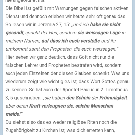
nie angeordnet hat.
Die Bibel ist gefüllt mit Warnungen gegen falschen aktiven
Dienst und dennoch erleben wir heute sehr oft genau das.
So lesen wir in Jeremia 27, 15:
„und ich
habe sie nicht
gesandt
, spricht der Herr, sondern
sie weissagen Lüge
in
meinem Namen,
auf dass ich euch verstoße
und ihr
umkommt samt den Propheten, die euch weissagen.“
Hier sehen wir ganz deutlich, dass Gott nicht nur die
falschen Lehrer und Propheten bestrafen wird, sondern
auch jeden Einzelnen der diesen Glauben schenkt. Was uns
wiederum zeigt wie wichtig es ist, dass Wort Gottes genau
zu kennen.
So hat auch der Apostel Paulus in 2. Timotheus
3, 5 geschrieben:
„sie haben
den Schein
der
Frömmigkeit
,
aber deren
Kraft verleugnen sie
;
solche Menschen
meide
!“
Du siehst also das es weder religiöse Riten noch die
Zugehörigkeit zu Kirchen ist, was dich erretten kann,