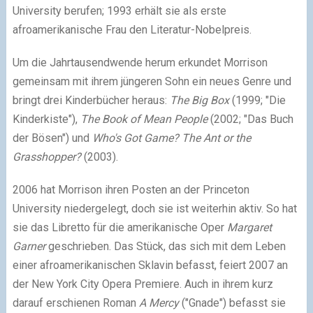
University berufen; 1993 erhält sie als erste
afroamerikanische Frau den Literatur-Nobelpreis.
Um die Jahrtausendwende herum erkundet Morrison
gemeinsam mit ihrem jüngeren Sohn ein neues Genre und
bringt drei Kinderbücher heraus:
The Big Box
(1999; "Die
Kinderkiste"),
The Book of Mean People
(2002; "Das Buch
der Bösen") und
Who's Got Game?
The Ant or the
Grasshopper?
(2003).
2006 hat Morrison ihren Posten an der Princeton
University niedergelegt, doch sie ist weiterhin aktiv. So hat
sie das Libretto für die amerikanische Oper
Margaret
Garner
geschrieben. Das Stück, das sich mit dem Leben
einer afroamerikanischen Sklavin befasst, feiert 2007 an
der New York City Opera Premiere. Auch in ihrem kurz
darauf erschienen Roman
A Mercy
("Gnade") befasst sie