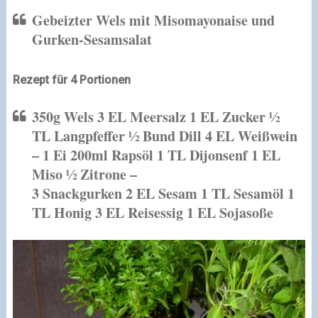
Gebeizter Wels mit Misomayonaise und
Gurken-Sesamsalat
Rezept für 4 Portionen
350g Wels
3 EL Meersalz
1 EL Zucker
½
TL Langpfeffer
½ Bund Dill
4 EL Weißwein
–
1 Ei
200ml Rapsöl
1 TL Dijonsenf
1 EL
Miso
½ Zitrone
–
3 Snackgurken
2 EL Sesam
1 TL Sesamöl
1
TL Honig
3 EL Reisessig
1 EL Sojasoße