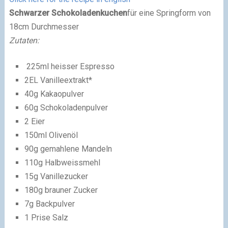
Schwarzer Schokoladenkuchen
für eine Springform von
18cm Durchmesser
Zutaten:
225ml heisser Espresso
2EL Vanilleextrakt*
40g Kakaopulver
60g Schokoladenpulver
2 Eier
150ml Olivenöl
90g gemahlene Mandeln
110g Halbweissmehl
15g Vanillezucker
180g brauner Zucker
7g Backpulver
1 Prise Salz