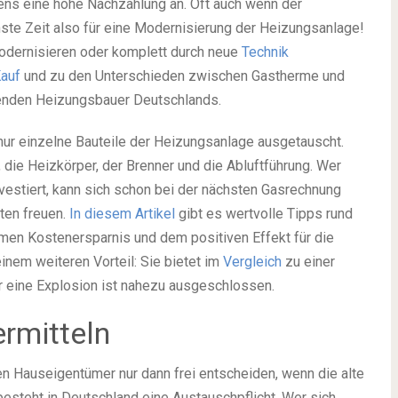
tens eine hohe Nachzahlung an. Oft auch wenn der
ste Zeit also für eine Modernisierung der Heizungsanlage!
modernisieren oder komplett durch neue
Technik
auf
und zu den Unterschieden zwischen Gastherme und
enden Heizungsbauer Deutschlands.
nur einzelne Bauteile der Heizungsanlage ausgetauscht.
die Heizkörper, der Brenner und die Abluftführung. Wer
estiert, kann sich schon bei der nächsten Gasrechnung
ten freuen.
In diesem Artikel
gibt es wertvolle Tipps rund
n Kostenersparnis und dem positiven Effekt für die
nem weiteren Vorteil: Sie bietet im
Vergleich
zu einer
ür eine Explosion ist nahezu ausgeschlossen.
ermitteln
n Hauseigentümer nur dann frei entscheiden, wenn die alte
, besteht in Deutschland eine Austauschpflicht. Wer sich