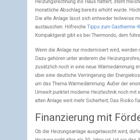
Heizungsrechnung ins Haus flattert, steht meis
monatliche Abschlag bereits erhöht wurde. Höch
Die alte Anlage lässt sich entweder teilweise 
austauschen. Hilfreiche
Tipps zum Gastherme-K
Kompaktgerät gibt es bei Thermondo, dem führ
Wenn die Anlage nur modernisiert wird, werden 
Dazu gehören unter anderem die Heizungsrohre, 
zusätzlich noch in eine neue Wärmedämmung inv
über eine deutliche Verringerung der Energiekos
um das Thema Wärmedämmung. Außer der enorme
Umwelt punktet moderne Heiztechnik noch mit ei
alten Anlage weit mehr Sicherheit; Das Risiko f
Finanzierung mit Förd
Ob die Heizungsanlage ausgetauscht wird, dürfe
Heizung nicht älter als 30 Jahre ist. Ist sie das