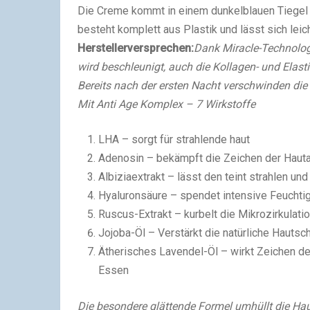
Die Creme kommt in einem dunkelblauen Tiegel da
besteht komplett aus Plastik und lässt sich leic
Herstellerversprechen:
Dank Miracle-Technologi
wird beschleunigt, auch die Kollagen- und Elas
Bereits nach der ersten Nacht verschwinden die Z
Mit Anti Age Komplex – 7 Wirkstoffe
LHA – sorgt für strahlende haut
Adenosin – bekämpft die Zeichen der Haut
Albiziaextrakt – lässt den teint strahlen u
Hyaluronsäure – spendet intensive Feuchtig
Ruscus-Extrakt – kurbelt die Mikrozirkulati
Jojoba-Öl – Verstärkt die natürliche Hautsc
Ätherisches Lavendel-Öl – wirkt Zeichen de
Essen
Die besondere glättende Formel umhüllt die Ha