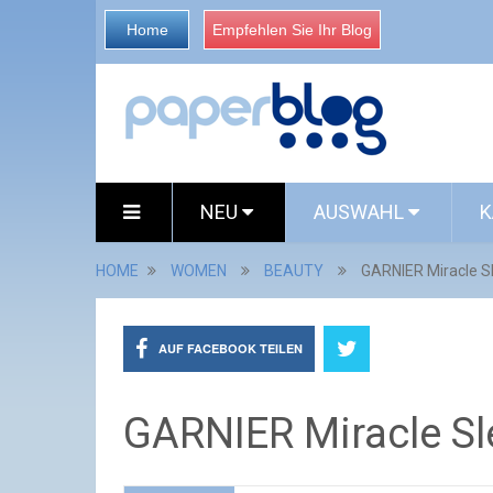
Home
Empfehlen Sie Ihr Blog
NEU
AUSWAHL
K
HOME
WOMEN
BEAUTY
GARNIER Miracle S
AUF FACEBOOK TEILEN
GARNIER Miracle S