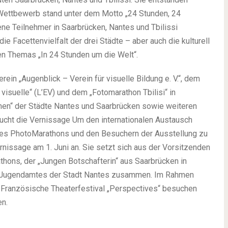
 Wettbewerb stand unter dem Motto „24 Stunden, 24
ene Teilnehmer in Saarbrücken, Nantes und Tbilissi
 Facettenvielfalt der drei Städte – aber auch die kulturell
en Themas „In 24 Stunden um die Welt“.
in „Augenblick – Verein für visuelle Bildung e. V.“, dem
 visuelle“ (L’EV) und dem „Fotomarathon Tbilisi“ in
en“ der Städte Nantes und Saarbrücken sowie weiteren
sucht die Vernissage Um den internationalen Austausch
des PhotoMarathons und den Besuchern der Ausstellung zu
rnissage am 1. Juni an. Sie setzt sich aus der Vorsitzenden
hons, der „Jungen Botschafterin“ aus Saarbrücken in
nd Jugendamtes der Stadt Nantes zusammen. Im Rahmen
-Französische Theaterfestival „Perspectives“ besuchen
en.