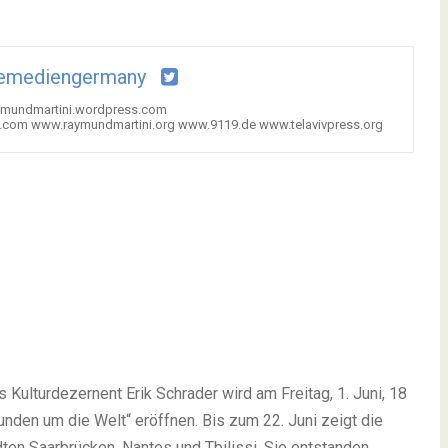
iemediengermany
raymundmartini.wordpress.com
.com www.raymundmartini.org www.9119.de www.telavivpress.org
Kulturdezernent Erik Schrader wird am Freitag, 1. Juni, 18
tunden um die Welt“ eröffnen. Bis zum 22. Juni zeigt die
dten Saarbrücken, Nantes und Tbilissi. Sie entstanden