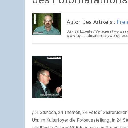
Autor Des Artikels :
Fre
Survival Experte / Verleger iR www.
www.raymundmartinidiary.wordpress
„24 Stunden, 24 Themen, 24 Fotos“ Saarbrückens 
Uhr, im Kulturfoyer die Fotoausstellung „In 24 S
städtische Galerie 68 Bilder aus den Partnerstä