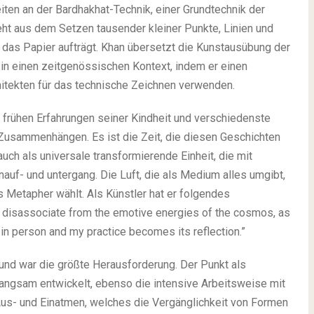
rbeiten an der Bardhakhat-Technik, einer Grundtechnik der
ht aus dem Setzen tausender kleiner Punkte, Linien und
uf das Papier aufträgt. Khan übersetzt die Kunstausübung der
n in einen zeitgenössischen Kontext, indem er einen
hitekten für das technische Zeichnen verwenden.
frühen Erfahrungen seiner Kindheit und verschiedenste
Zusammenhängen. Es ist die Zeit, die diesen Geschichten
 auch als universale transformierende Einheit, die mit
auf- und untergang. Die Luft, die als Medium alles umgibt,
ls Metapher wählt. Als Künstler hat er folgendes
not disassociate from the emotive energies of the cosmos, as
in person and my practice becomes its reflection.”
und war die größte Herausforderung. Der Punkt als
langsam entwickelt, ebenso die intensive Arbeitsweise mit
us- und Einatmen, welches die Vergänglichkeit von Formen