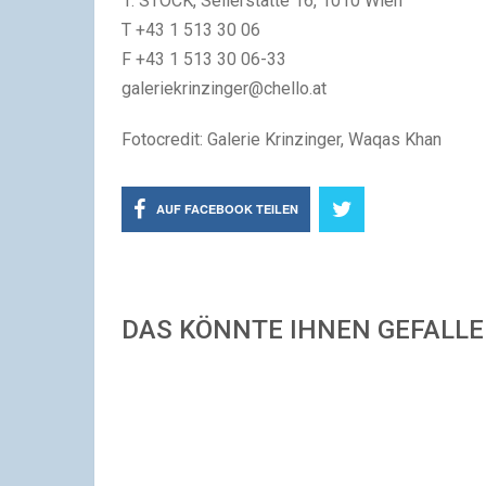
1. STOCK, Seilerstätte 16, 1010 Wien
T +43 1 513 30 06
F +43 1 513 30 06-33
galeriekrinzinger@chello.at
Fotocredit: Galerie Krinzinger, Waqas Khan
AUF FACEBOOK TEILEN
DAS KÖNNTE IHNEN GEFALL