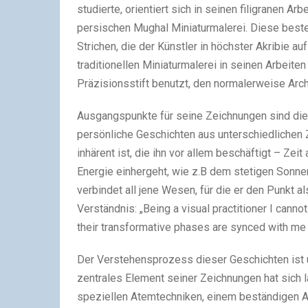
studierte, orientiert sich in seinen filigranen A
persischen Mughal Miniaturmalerei. Diese beste
Strichen, die der Künstler in höchster Akribie a
traditionellen Miniaturmalerei in seinen Arbeite
Präzisionsstift benutzt, den normalerweise Arc
Ausgangspunkte für seine Zeichnungen sind die 
persönliche Geschichten aus unterschiedlichen 
inhärent ist, die ihn vor allem beschäftigt – Zeit
Energie einhergeht, wie z.B dem stetigen Sonnen
verbindet all jene Wesen, für die er den Punkt a
Verständnis: „Being a visual practitioner I can
their transformative phases are synced with me 
Der Verstehensprozess dieser Geschichten ist 
zentrales Element seiner Zeichnungen hat sich 
speziellen Atemtechniken, einem beständigen A