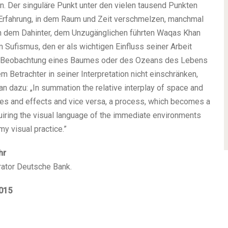
in. Der singuläre Punkt unter den vielen tausend Punkten
 Erfahrung, in dem Raum und Zeit verschmelzen, manchmal
h dem Dahinter, dem Unzugänglichen führten Waqas Khan
Sufismus, den er als wichtigen Einfluss seiner Arbeit
 die Beobachtung eines Baumes oder des Ozeans des Lebens
m Betrachter in seiner Interpretation nicht einschränken,
 dazu: „In summation the relative interplay of space and
uses and effects and vice versa, a process, which becomes a
quiring the visual language of the immediate environments
y visual practice.”
hr
urator Deutsche Bank.
2015