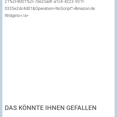
21%2F8001%2F70e25adf-a1c4-4223-931f-
0335e2dc4d01&Operation=NoScript">Amazon.de
Widgets</a>
DAS KÖNNTE IHNEN GEFALLEN