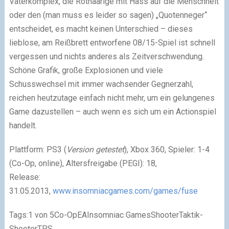
Vaterkomplex, die Rothaarige mit Hass auf die Menschheit
oder den (man muss es leider so sagen) „Quotenneger“
entscheidet, es macht keinen Unterschied – dieses
lieblose, am Reißbrett entworfene 08/15-Spiel ist schnell
vergessen und nichts anderes als Zeitverschwendung.
Schöne Grafik, große Explosionen und viele
Schusswechsel mit immer wachsender Gegnerzahl,
reichen heutzutage einfach nicht mehr, um ein gelungenes
Game dazustellen – auch wenn es sich um ein Actionspiel
handelt.
Plattform: PS3 (
Version getestet
), Xbox 360, Spieler: 1-4
(Co-Op, online), Altersfreigabe (PEGI): 18,
Release:
31.05.2013,
www.insomniacgames.com/games/fuse
Tags:
1 von 5Co-OpEAInsomniac GamesShooterTaktik-
ShooterTPS