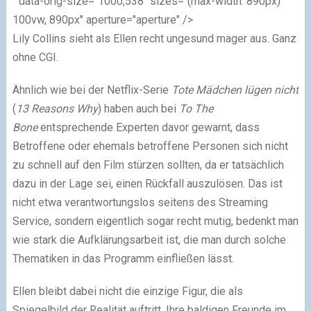
" data-orig-size="1000,538" sizes="(max-width: 890px)
100vw, 890px" aperture="aperture" />
Lily Collins sieht als Ellen recht ungesund mager aus. Ganz
ohne CGI.
Ähnlich wie bei der Netflix-Serie
Tote Mädchen lügen nicht
(
13 Reasons Why
) haben auch bei
To The
Bone
entsprechende Experten davor gewarnt, dass
Betroffene oder ehemals betroffene Personen sich nicht
zu schnell auf den Film stürzen sollten, da er tatsächlich
dazu in der Lage sei, einen Rückfall auszulösen. Das ist
nicht etwa verantwortungslos seitens des Streaming
Service, sondern eigentlich sogar recht mutig, bedenkt man
wie stark die Aufklärungsarbeit ist, die man durch solche
Thematiken in das Programm einfließen lässt.
Ellen bleibt dabei nicht die einzige Figur, die als
Spiegelbild der Realität auftritt. Ihre baldigen Freunde im