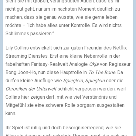
sieht sie mit großen, verängstigten Augen, dass es ihr
nicht gut geht, nur um im nächsten Moment deutlich zu
machen, dass sie genau wüsste, wie sie gerne leben
möchte – “Ich habe alles unter Kontrolle. Es wird nichts
Schlimmes passieren.”
Lily Collins entwickelt sich zur guten Freundin des Netflix
Streaming Dienstes. Erst eine kleine Nebenrolle in der
fabelhaften Fantasy-Realwelt Analogie
Okja
von Regisseur
Bong Joon-Ho, nun diese Hauptrolle in
To The Bone
. Da
dürfen kleine Ausflüge wie
Spieglein, Spieglein
oder die
Chroniken der Unterwelt
schlicht vergessen werden, weil
Collins hier zeigen darf, mit wie viel Verständnis und
Mitgefühl sie eine schwere Rolle sorgsam ausgestalten
kann.
Ihr Spiel ist ruhig und doch besorgniserregend, wie sie
Ellen als diese in sich gekehrte Person zeigt, die sich vor