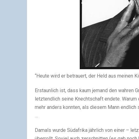
“Heute wird er betrauert, der Held aus meinen K
Erstaunlich ist, dass kaum jemand den wahren G
letztendlich seine Knechtschaft endete. Warum d
mehr anders konnten, als diesem Mann endlich 
…
Damals wurde Südafrika jährlich von einer – let
überrollt. Soviel auch zerschnitten (es gab noc