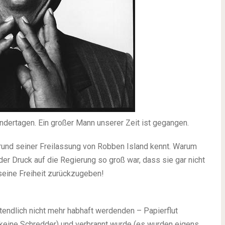
indertagen. Ein großer Mann unserer Zeit ist gegangen.
rund seiner Freilassung von Robben Island kennt. Warum
er Druck auf die Regierung so groß war, dass sie gar nicht
seine Freiheit zurückzugeben!
ztendlich nicht mehr habhaft werdenden – Papierflut
h keine Schredder) und verbrannt wurde (es wurden eigens