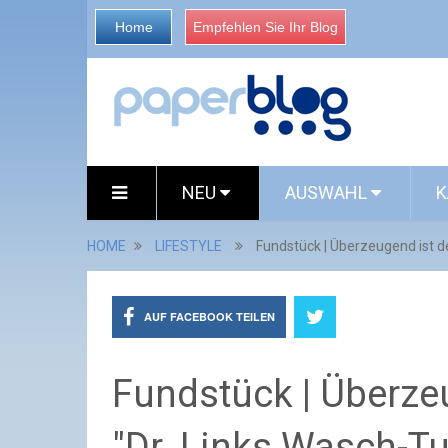
Home
Empfehlen Sie Ihr Blog
NEU
AUSWAHL
K
HOME
LIFESTYLE
Fundstück | Überzeugend ist de
AUF FACEBOOK TEILEN
Fundstück | Überzeu
"Dr. Links Wasch-T